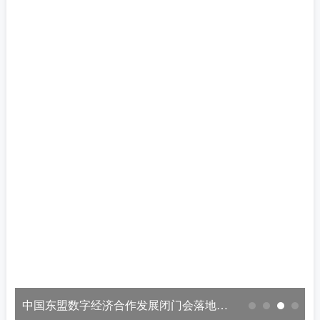
压实平台监管链条 拧紧网络餐饮食品“安全阀”|大兴区市场监管局对三大外卖平台开展行政指导
2026-08-07
市园林绿化局局长高大伟带队到大兴区调研花园城市建设、园林绿化高质量发展等工作
2026-08-07
临空区大兴片区上半年经济成绩单亮眼，对外开放与项目建设双提速
2026-08-07
中国东盟数字经济合作发展闭门会落地多项重磅合作成果