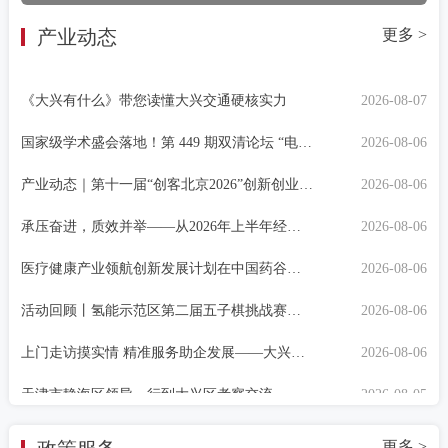
18小时两箭报捷！企业就在火箭大街——
2026-08-07
产业动态
更多 >
协和药厂入选！中国药谷已有7家市级先进级智能工厂
2026-08-07
《大兴有什么》带您读懂大兴交通硬核实力
2026-08-07
国家级学术盛会落地！第 449 期双清论坛 “电化学储氢” 在氢能示范区举办！
2026-08-06
产业动态｜第十一届“创客北京2026”创新创业大赛大兴赛区决赛圆满收官
2026-08-06
承压奋进，质效并举——从2026年上半年经济数据看大兴稳中有进向好态势
2026-08-06
医疗健康产业领航创新发展计划在中国药谷成功举办
2026-08-06
活动回顾丨氢能示范区第二届五子棋挑战赛成功举办
2026-08-06
上门走访摸实情 精准服务助企发展——大兴区科委调研北京兴艺凯晨文化传媒有限公司
2026-08-06
天津市静海区领导一行到大兴区考察交流
2026-08-05
Go Global Talk | 数字化社交销售 助力企业低成本破解海外获客难题
2026-08-05
更多 >